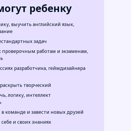
могут ребенку
ику, выучить английский язык,
вание
естандартных задач
к проверочным работам и экзаменам,
ть
ессиях разработчика, геймдизайнера
 раскрыть творческий
ь, логику, интеллект
ь
 в команде и завести новых друзей
 себе и своих знаниях