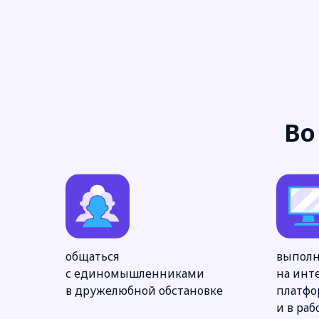
Во
общаться
выполн
с единомышленниками
на инт
в дружелюбной обстановке
платфо
и в раб