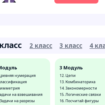
 класс
2 класс
3 класс
4 кл
Модуль
3 Модуль
 Древняя нумерация
12. Цепи
 Классификация
13. Комбинаторика
 Симметрия
14. Закономерности
Задачи на взвешивания
15. Логические связки
 Задачи на разрезы
16. Посчитай фигуры