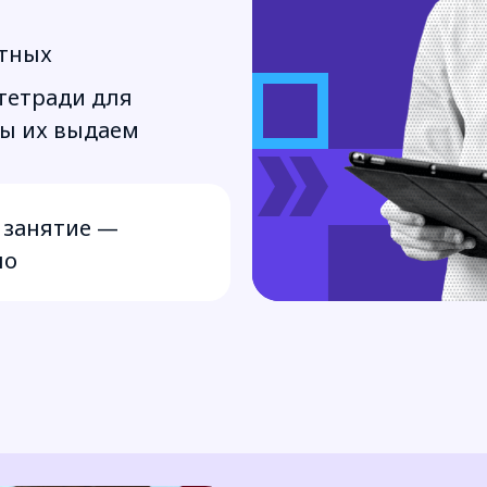
ытных
тетради для
мы их выдаем
 занятие —
но