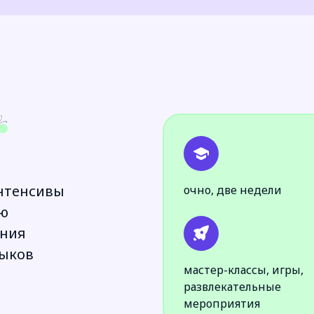
нтенсивы
очно, две недели
ию
ения
выков
мастер-классы, игры,
развлекательные
мероприятия