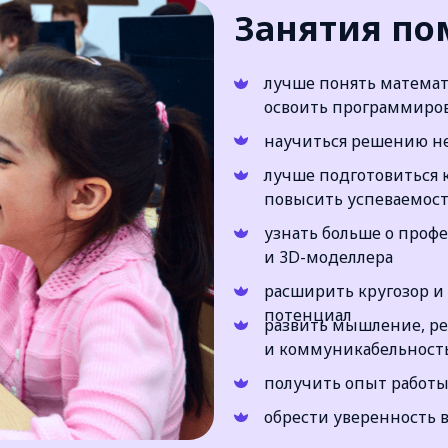
Занятия по
лучше понять математ
освоить программиро
научиться решению н
лучше подготовиться 
повысить успеваемос
узнать больше о проф
и 3D-моделлера
расширить кругозор и
потенциал
развить мышление, реч
и коммуникабельност
получить опыт работы
обрести уверенность в