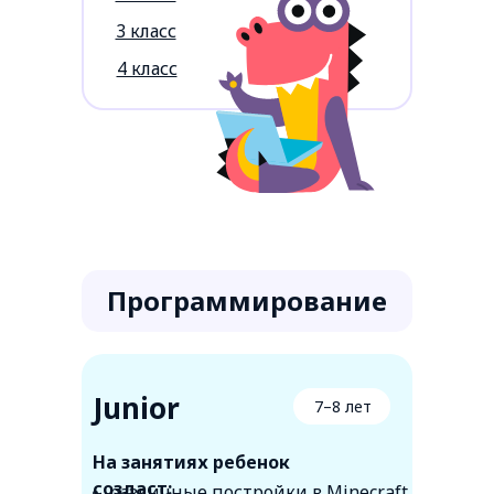
3 класс
4 класс
Программирование
Junior
7–8 лет
На занятиях ребенок
создаст:
различные постройки в Minecraft