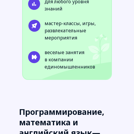
для любого уровня
знаний
Программирование, ан
мастер-классы, игры,
развлекательные
математика —
ключев
мероприятия
века
веселые занятия
в компании
единомышленников
Программирование,
математика и
английский язык—