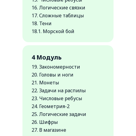
Попробуйте
16. Логические связки
Запишитесь на открытый урок
бесплатно!
17. Сложные таблицы
по математике
18. Тени
18.1. Морской бой
ЗАПИСАТЬСЯ
4 Модуль
19. Закономерности
20. Головы и ноги
21. Монеты
22. Задачи на распилы
23. Числовые ребусы
24. Геометрия-2
25. Логические задачи
26. Шифры
27. В магазине