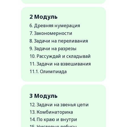
Математический квест по
мотивам игры Minecraft
2 Модуль
Ученики вместе с завриками
Гришей и Соней окажутся в мире
6. Древняя нумерация
компьютерной игры Minecraft,
7. Закономерности
чтобы помочь главному герою
8. Задачи на переливания
Стиву узнать больше о
математике
9. Задачи на разрезы
10. Рассуждай и складывай
11. Задачи на взвешивания
Путешествие по
11.1. Олимпиада
волшебным мирам
Ученики вместе с завриками
Гришей и Соней спасут от злого
3 Модуль
волшебника пять волшебных
миров, выполняя
12. Задачи на звенья цепи
математические задания
13. Комбинаторика
14. По краю и внутри
15. Числовые ребусы